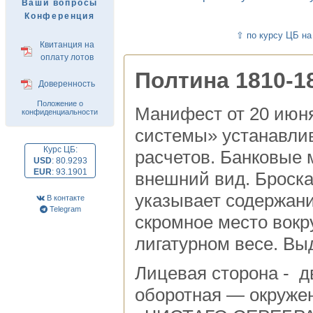
Ваши вопросы
Конференция
⇧ по курсу ЦБ на
Квитанция на
оплату лотов
Полтина 1810-1
Доверенность
Положение о
Манифест от 20 июня
конфиденциальности
системы» устанавлив
Курс ЦБ:
расчетов. Банковые
USD
:
80.9293
EUR
:
93.1901
внешний вид. Броска
указывает содержани
В контакте
Telegram
скромное место вокр
лигатурном весе. Вы
Лицевая сторона - 
оборотная — окружен