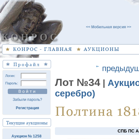
<< Мобильная версия >>
КОНРОС
КОНРОС - ГЛАВНАЯ
АУКЦИОНЫ
Профайл
предыду
Логин:
Лот №34
|
Аукци
Пароль:
серебро)
Забыли пароль?
Полтина 181
Регистрация
Текущие аукционы
СПБ ПС A
Аукцион № 1258